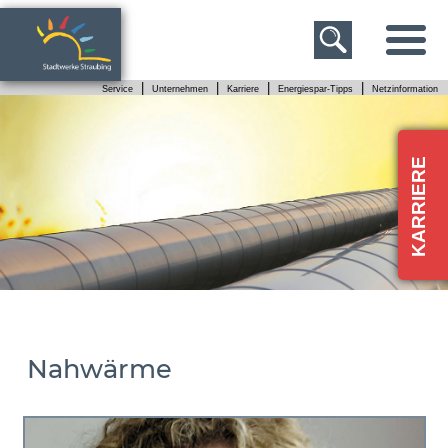
|
|
|
|
Service
Unternehmen
Karriere
Energiespar-Tipps
Netzinformation
Nahwärme